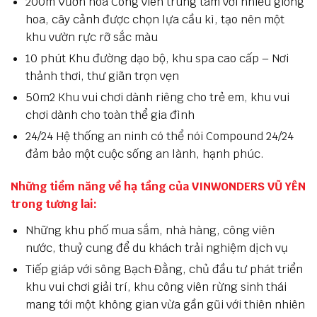
200m Vườn hoa Công viên trung tâm với nhiều giống
hoa, cây cảnh được chọn lựa cầu kì, tạo nên một
khu vườn rực rỡ sắc màu
10 phút Khu đường dạo bộ, khu spa cao cấp – Nơi
thảnh thơi, thư giãn trọn vẹn
50m2 Khu vui chơi dành riêng cho trẻ em, khu vui
chơi dành cho toàn thể gia đình
24/24 Hệ thống an ninh có thể nói Compound 24/24
đảm bảo một cuộc sống an lành, hạnh phúc.
Những tiềm năng về hạ tầng của VINWONDERS VŨ YÊN
trong tương lai:
Những khu phố mua sắm, nhà hàng, công viên
nước, thuỷ cung để du khách trải nghiệm dịch vụ
Tiếp giáp với sông Bạch Đằng, chủ đầu tư phát triển
khu vui chơi giải trí, khu công viên rừng sinh thái
mang tới một không gian vừa gần gũi với thiên nhiên