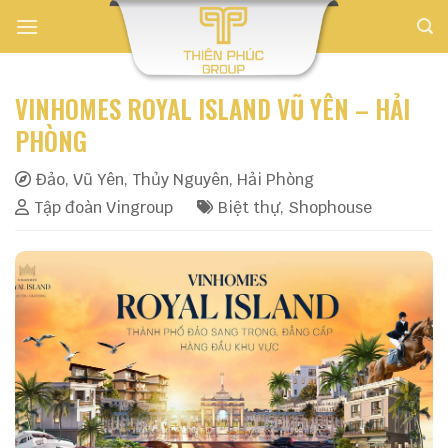
Skip
to
content
VINHOMES ROYAL ISLAND VŨ YÊN – HẢI
PHÒNG
Đảo, Vũ Yên, Thủy Nguyên, Hải Phòng
Tập đoàn Vingroup
Biệt thự
,
Shophouse