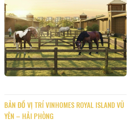
BẢN ĐỒ VỊ TRÍ VINHOMES ROYAL ISLAND VŨ
YÊN – HẢI PHÒNG