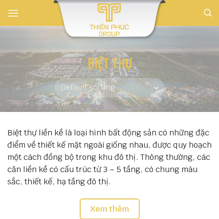
Skip
to
content
BIỆT THỰ
Biệt thự liền kề là loại hình bất động sản có những đặc
điểm về thiết kế mặt ngoài giống nhau, được quy hoạch
một cách đồng bộ trong khu đô thị. Thông thường, các
căn liền kề có cấu trúc từ 3 – 5 tầng, có chung màu
sắc, thiết kế, hạ tầng đô thị.
Diện tích của mô hình biệt thự liền kề thường có sự
Xem thêm
thay đổi tùy thuộc vào vị trí khu vực nhằm đáp ứng nhu