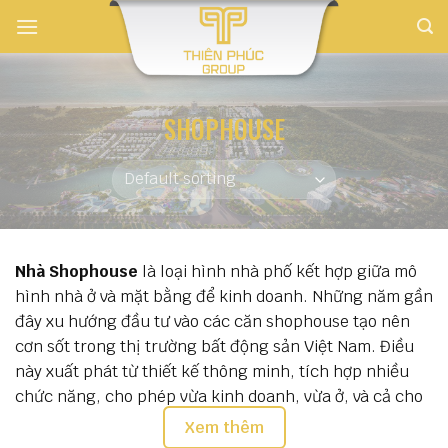
Skip
to
content
SHOPHOUSE
Nhà Shophouse
là loại hình nhà phố kết hợp giữa mô
hình nhà ở và mặt bằng để kinh doanh. Những năm gần
đây xu hướng đầu tư vào các căn shophouse tạo nên
cơn sốt trong thị trường bất động sản Việt Nam. Điều
này xuất phát từ thiết kế thông minh, tích hợp nhiều
chức năng, cho phép vừa kinh doanh, vừa ở, và cả cho
thuê (shophouse cho thuê) để tạo ra thu nhập.
Xem thêm