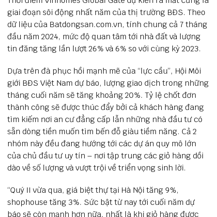
Thời điểm Vinhomes Global Gate dự kiến ra mắt cũng là
giai đoạn sôi động nhất năm của thị trường BĐS. Theo
dữ liệu của Batdongsan.com.vn, tính chung cả 7 tháng
đầu năm 2024, mức độ quan tâm tới nhà đất và lượng
tin đăng tăng lần lượt 26% và 6% so với cùng kỳ 2023.
Dựa trên đà phục hồi mạnh mẽ của “lực cầu”, Hội Môi
giới BĐS Việt Nam dự báo, lượng giao dịch trong những
tháng cuối năm sẽ tăng khoảng 20%. Tỷ lệ chốt đơn
thành công sẽ được thúc đẩy bởi cả khách hàng đang
tìm kiếm nơi an cư đẳng cấp lẫn những nhà đầu tư có
sẵn dòng tiền muốn tìm bến đỗ giàu tiềm năng. Cả 2
nhóm này đều đang hướng tới các dự án quy mô lớn
của chủ đầu tư uy tín – nơi tập trung các giỏ hàng dồi
dào về số lượng và vượt trội về triển vọng sinh lời.
“Quý II vừa qua, giá biệt thự tại Hà Nội tăng 9%,
shophouse tăng 3%. Sức bật từ nay tới cuối năm dự
báo sẽ còn mạnh hơn nữa, nhất là khi giỏ hàng được