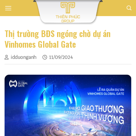
Skip
to
content
Thị trường BĐS ngóng chờ dự án
Vinhomes Global Gate
idduonganh
11/09/2024