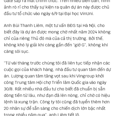
Gate sắp ra mắt chính thức. Trên nhiều diễn đàn, hình
ảnh rò rỉ cho thấy sự kiện ra quân dự án này được chủ
đầu tư tổ chức vào ngày 6/9 tại Đại học VinUni.
Anh Bùi Thanh Liêm, một tư vấn BĐS tại Hà Nội, cho
biết đây là dự án được mong chờ nhất năm 2024 không
chỉ của riêng Thủ đô mà của cả thị trường. Bởi thế,
không khó lý giải khi càng gần đến “giờ G”, không khí
càng sôi sục.
“Từ vài tháng trước chúng tôi đã liên tục tiếp nhận các
cuộc gọi của khách hàng, nhà đầu tư quan tâm đến dự
án. Lượng quan tâm tăng vọt sau khi Vingroup khởi
công Trung tâm Hội chợ Triển lãm Quốc gia vào ngày
30/8. Rất nhiều nhà đầu tư cho biết đã chuẩn bị sẵn
dòng tiền từ lâu, như đạn đã lên nòng, chỉ chờ có hiệu
lệnh là xung trận. Công ty tôi cũng đã tuyển thêm hơn
20 nhân sự để sẵn sàng cho chiến dịch lớn bậc nhất
trong nhiều năm qua”, anh Liêm tiết lộ.